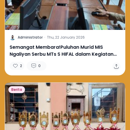
A
Administrator
·
Thu, 22 January 2026
Semangat Membara!Puluhan Murid MIS
Ngaliyan Serbu MTs S HIFAL dalam Kegiatan
Visit Tour dan Langsung Daftar Jadi Murid
2
0
Baru
Berita