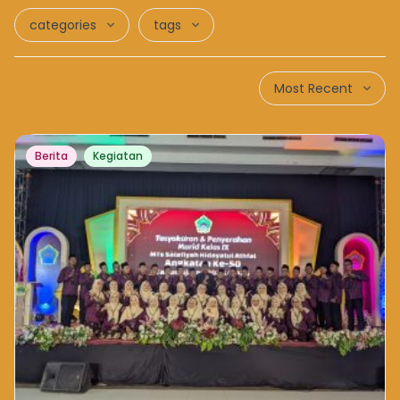
categories
tags
Most Recent
Berita
Kegiatan