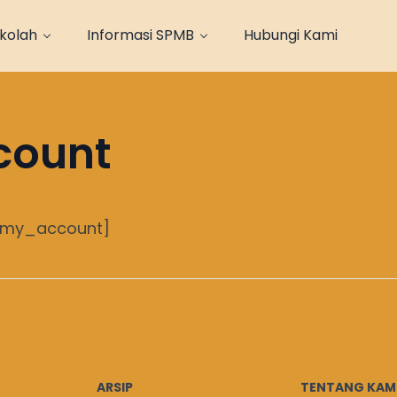
ekolah
Informasi SPMB
Hubungi Kami
count
my_account]
ARSIP
TENTANG KAM