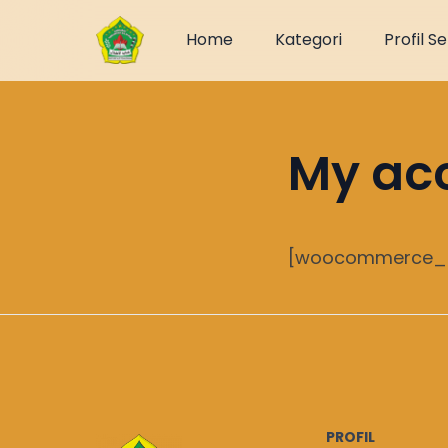
Home
Kategori
Profil S
My ac
[woocommerce_
PROFIL