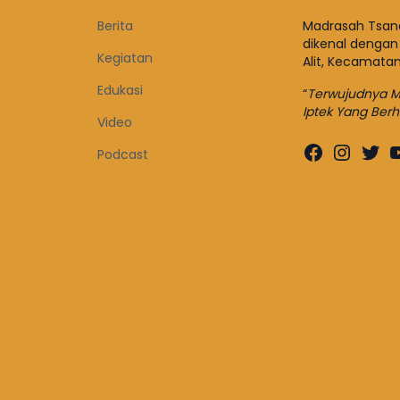
Berita
Madrasah Tsana
dikenal dengan
Kegiatan
Alit, Kecamata
Edukasi
“
Terwujudnya Mu
Iptek Yang Ber
Video
Faceboo
Insta
Twit
Podcast