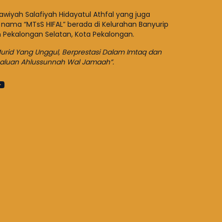
wiyah Salafiyah Hidayatul Athfal yang juga
 nama “MTsS HIFAL” berada di Kelurahan Banyurip
n Pekalongan Selatan, Kota Pekalongan.
rid Yang Unggul, Berprestasi Dalam Imtaq dan
haluan Ahlussunnah Wal Jamaah”.
k
gram
ter
YouTube