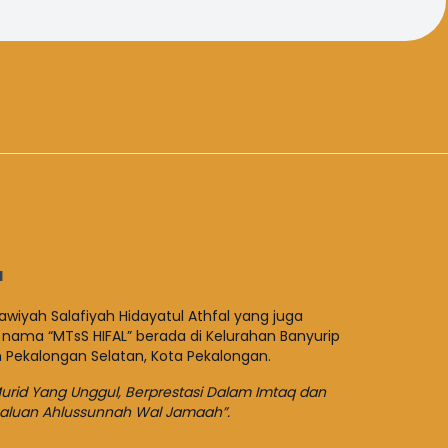
I
wiyah Salafiyah Hidayatul Athfal yang juga
 nama “MTsS HIFAL” berada di Kelurahan Banyurip
n Pekalongan Selatan, Kota Pekalongan.
rid Yang Unggul, Berprestasi Dalam Imtaq dan
haluan Ahlussunnah Wal Jamaah”.