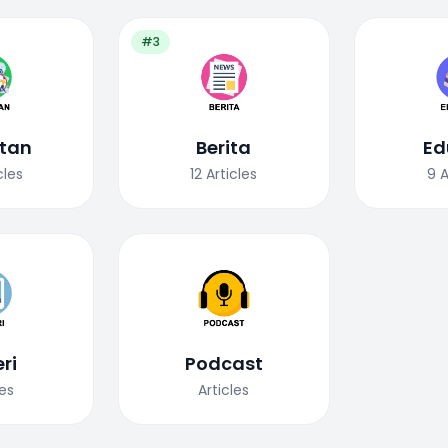
#3
tan
Berita
Ed
cles
12
Articles
9
A
ri
Podcast
les
Articles