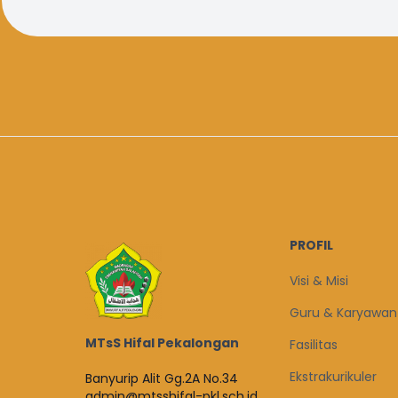
PROFIL
Visi & Misi
Guru & Karyawan
MTsS Hifal Pekalongan
Fasilitas
Ekstrakurikuler
Banyurip Alit Gg.2A No.34
admin@mtsshifal-pkl.sch.id