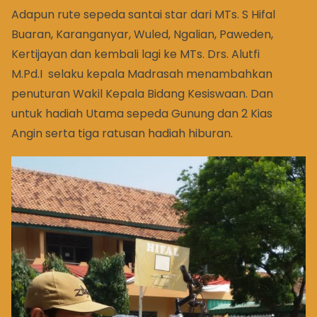
Adapun rute sepeda santai star dari MTs. S Hifal
Buaran, Karanganyar, Wuled, Ngalian, Paweden,
Kertijayan dan kembali lagi ke MTs. Drs. Alutfi
M.Pd.I selaku kepala Madrasah menambahkan
penuturan Wakil Kepala Bidang Kesiswaan. Dan
untuk hadiah Utama sepeda Gunung dan 2 Kias
Angin serta tiga ratusan hadiah hiburan.