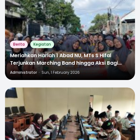
Berita
Kegiatan
Meriahkan Harlah 1 Abad NU, MTs S Hifal
Terjunkan Marching Band hingga Aksi Bagi
Minuman Gratis
Administrator
·
Sun, 1 February 2026
2