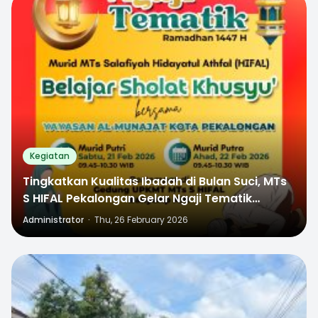
0
Kegiatan
Tingkatkan Kualitas Ibadah di Bulan Suci, MTs
S HIFAL Pekalongan Gelar Ngaji Tematik
“Shalat Khusyu” Bersama Yayasan Al Munajat
Administrator
·
Thu, 26 February 2026
2