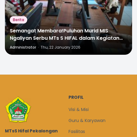
Berita
Semangat Membara!Puluhan Murid MIS
Ngaliyan Serbu MTs S HIFAL dalam Kegiatan
Visit Tour dan Langsung Daftar Jadi Murid
Administrator
·
Thu, 22 January 2026
Baru
PROFIL
Visi & Misi
Guru & Karyawan
MTsS Hifal Pekalongan
Fasilitas