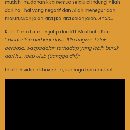
mudah-mudahan kita semua selalu dilindungi Allah
dari hal-hal yang negatif dan Allah menegur dan
meluruskan jalan kita jika kita salah jalan
. Amin….
Kata Terakhir mengutip dari KH. Musthofa Bisri
”
Hindarilah berbuat dosa. Bila engkau tidak
berdosa, waspadalah terhadap yang lebih buruk
dari itu, yaitu Ujub (Bangga diri)
“
Lihatlah video di bawah ini, semoga bermanfaat …..