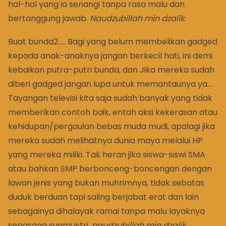
hal-hal yang ia senangi tanpa rasa malu dan
bertanggung jawab.
Naudzubillah min dzalik
.
Buat bunda2….. Bagi yang belum membelikan gadged
kepada anak-anaknya jangan berkecil hati, ini demi
kebaikan putra-putri bunda, dan Jika mereka sudah
diberi gadged jangan lupa untuk memantaunya ya….
Tayangan televisi kita saja sudah banyak yang tidak
memberikan contoh baik, entah aksi kekerasan atau
kehidupan/pergaulan bebas muda mudi, apalagi jika
mereka sudah melihatnya dunia maya melalui HP
yang mereka miliki. Tak heran jika siswa-siswi SMA
atau bahkan SMP berbonceng-boncengan dengan
lawan jenis yang bukan muhrimnya, tidak sebatas
duduk berduan tapi saling berjabat erat dan lain
sebagainya dihalayak ramai tanpa malu layaknya
sepasang suami istri,
naudzubillah min dzalik
.