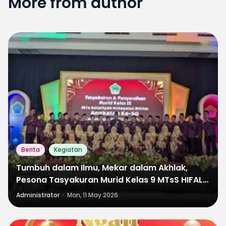
More from author
1
Berita
Kegiatan
Tumbuh dalam Ilmu, Mekar dalam Akhlak,
Pesona Tasyakuran Murid Kelas 9 MTsS HIFAL
Pekalongan yang Sarat Nilai Religi dan Budaya
Administrator
·
Mon, 11 May 2026