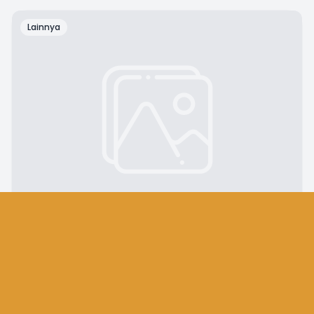
Lainnya
A
Administrator
·
Mon, 25 September 2023
Menciptakan generasi Qur’ani melalui
program Tahfidz di MTs S Hidayatul Athfal
(Hifal)