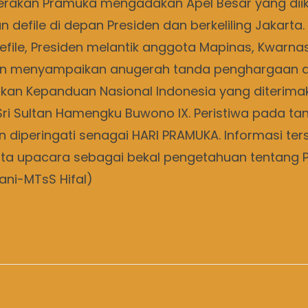
erakan Pramuka mengadakan Apel Besar yang dii
efile di depan Presiden dan berkeliling Jakarta
file, Presiden melantik anggota Mapinas, Kwarnas
dan menyampaikan anugerah tanda penghargaan 
akan Kepanduan Nasional Indonesia yang diterim
 Sri Sultan Hamengku Buwono IX. Peristiwa pada ta
 diperingati senagai HARI PRAMUKA. Informasi te
erta upacara sebagai bekal pengetahuan tentang 
iani-MTsS Hifal)