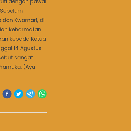
kuti dengan pawai
. Sebelum
 dan Kwarnari, di
dan kehormatan
akan kepada Ketua
nggal 14 Agustus
rsebut sangat
Pramuka. (Ayu