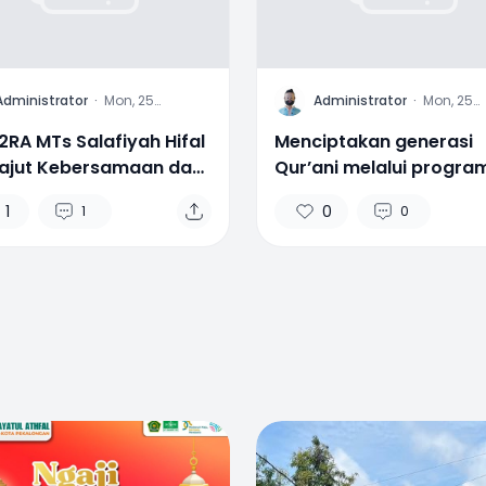
A
Administrator
·
Mon, 25
Administrator
·
Mon, 25
September 2023
Septembe
2RA MTs Salafiyah Hifal
Menciptakan generasi
rajut Kebersamaan dan
Qur’ani melalui progra
oni dalam Peringatan
Tahfidz di MTs S Hidaya
1
0
1
0
id Nabi Muhammad
Athfal (Hifal)
0
2
0
0