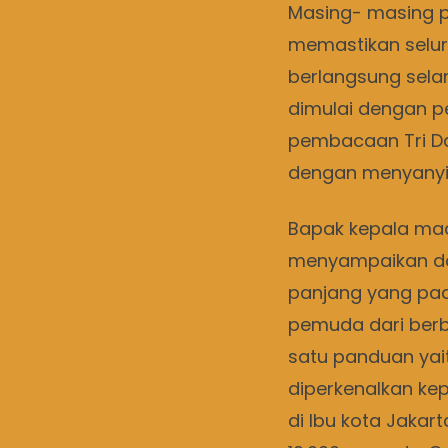
Masing- masing p
memastikan selur
berlangsung selam
dimulai dengan p
pembacaan Tri D
dengan menyanyik
Bapak kepala ma
menyampaikan da
panjang yang pa
pemuda dari berb
satu panduan yai
diperkenalkan kep
di Ibu kota Jakart