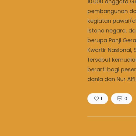
10.000 anggota G
pembangunan dan d
kegiatan pawai/de
Istana negara, 
berupa Panji Ger
Kwartir Nasional,
tersebut kemudian
berarti bagi pes
dania dan Nur Alf
1
0