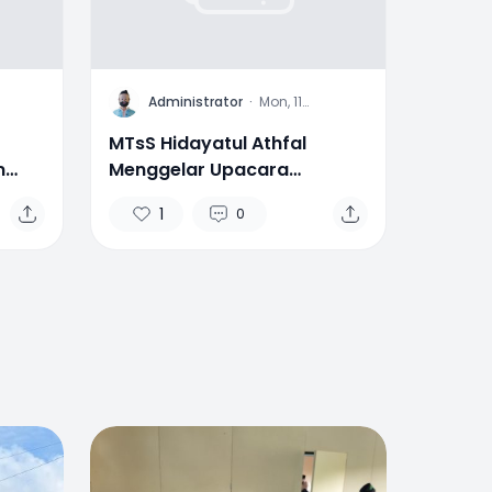
A
Administrator
·
Mon, 11
r 2023
September 2023
MTsS Hidayatul Athfal
m
Menggelar Upacara
tul
Peringatan Hari Pramuka
1
0
2
0