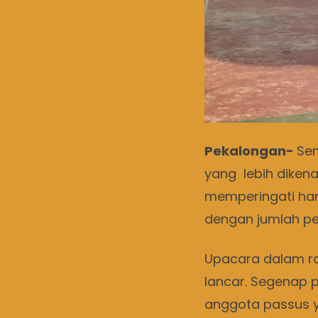
Pekalongan-
Sen
yang lebih diken
memperingati har
dengan jumlah pes
Upacara dalam ra
lancar. Segenap 
anggota passus y