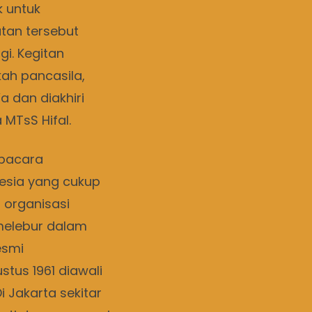
 untuk
tan tersebut
i. Kegitan
ah pancasila,
dan diakhiri
MTsS Hifal.
pacara
sia yang cukup
organisasi
melebur dalam
esmi
tus 1961 diawali
Di Jakarta sekitar