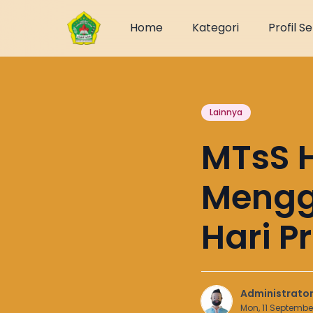
Home
Kategori
Profil S
Lainnya
MTsS H
Mengg
Hari 
Administrato
Mon, 11 Septembe