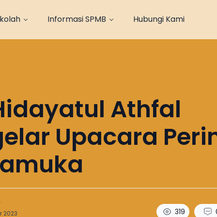
ekolah
Informasi SPMB
Hubungi Kami
idayatul Athfal
elar Upacara Peri
Pramuka
r
319
r 2023