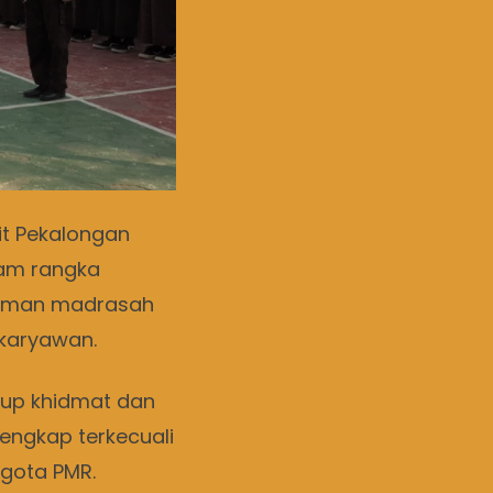
it Pekalongan
lam rangka
alaman madrasah
 karyawan.
kup khidmat dan
ngkap terkecuali
gota PMR.