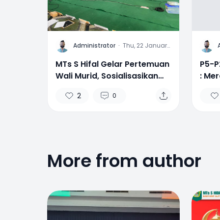
A
A
Administrator
·
Thu, 22 January
2026
MTs S Hifal Gelar Pertemuan
P5-P
Wali Murid, Sosialisasikan
: Me
Ujian Madrasah, TKA dan
Harm
2
0
Persiapan Tasyakuran Kelas
Maul
9
SAW
More from author
1
0