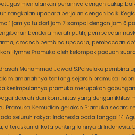
etugas menjalankan perannya dengan cukup baik
uh rangkaian upacara berjalan dengan baik. Kegia
a 1 jam yaitu dari jam 7 sampai dengan jam 8 pag
engibaran bendera merah putih, pembacaan nask
arma, amanah pembina upacara, pembacaan do’a 
an Hymne Pramuka oleh kelompok paduan suara 
drasah Muhammad Jawad S.Pd selaku pembina u
lam amanahnya tentang sejarah pramuka Indone
da kesimpulannya pramuka merupakan gabungan 
agai daerah dan komunitas yang dengan ikhlas 
tu Pramuka. Kemudian gerakan Pramuka secara r
ada seluruh rakyat Indonesia pada tanggal 14 Agus
a, diteruskan di kota penting lainnya di Indonesia. 