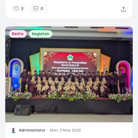
Pembelajaran Mendalam
3
0
Berita
Kegiatan
A
Administrator
·
Mon, 11 May 2026