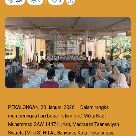
224
0
2
PEKALONGAN, 20 Januari 2026 – Dalam rangka
memperingati hari besar Islam Isra’ Mi’raj Nabi
Muhammad SAW 1447 Hijriah, Madrasah Tsanawiyah
Swasta (MTs S) HIFAL Banyurip, Kota Pekalongan,